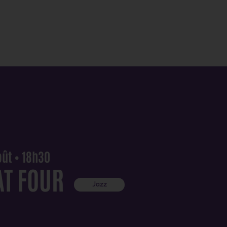
oût • 18h30
AT FOUR
Jazz