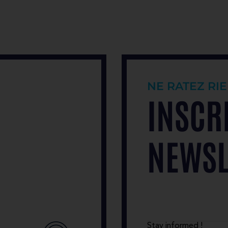
NE RATEZ RIE
INSCR
NEWSL
Stay informed !