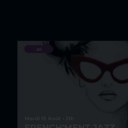
Jazz
Mardi 15 Août • 21h
FRENCH'MENT JAZZ