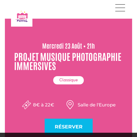
Mercredi 23 Août • 21h
PROJET MUSIQUE PHOTOGRAPHIE
IMMERSIVES
Classique
8€ à 22€
Salle de l'Europe
RÉSERVER