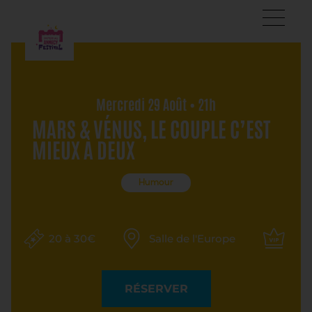
Mercredi 29 Août • 21h
MARS & VÉNUS, LE COUPLE C’EST
MIEUX À DEUX
Humour
20 à 30€
Salle de l'Europe
RÉSERVER