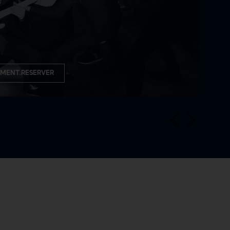
Ve
R
MENT.RESERVER