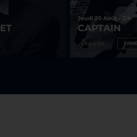
Jeudi 20 Août • 21h
ET
CAPTAIN
6 à 12€
EVENE