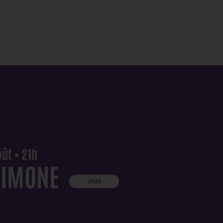
ût • 21h
SIMONE
Jazz