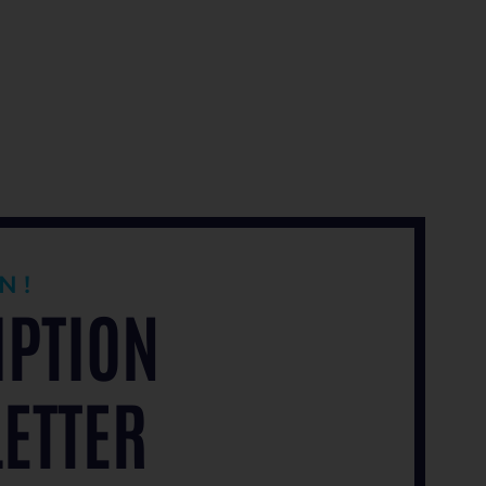
N !
IPTION
ETTER