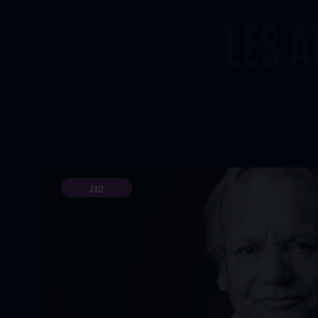
LES 
Jazz