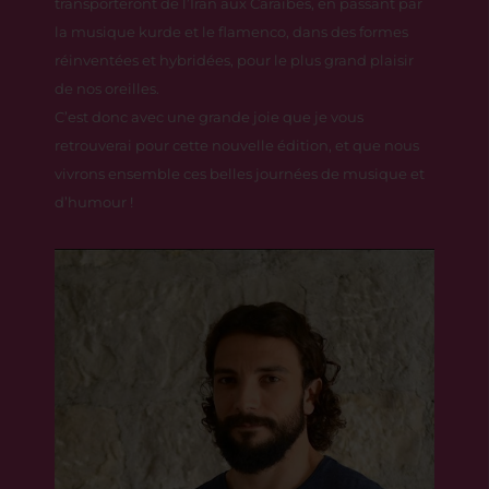
transporteront de l’Iran aux Caraïbes, en passant par
la musique kurde et le flamenco, dans des formes
réinventées et hybridées, pour le plus grand plaisir
de nos oreilles.
C’est donc avec une grande joie que je vous
retrouverai pour cette nouvelle édition, et que nous
vivrons ensemble ces belles journées de musique et
d’humour !