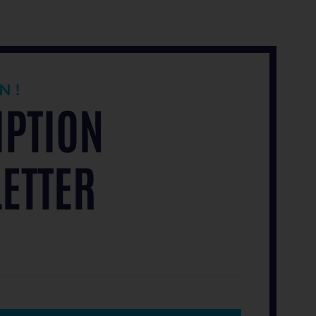
N !
IPTION
ETTER