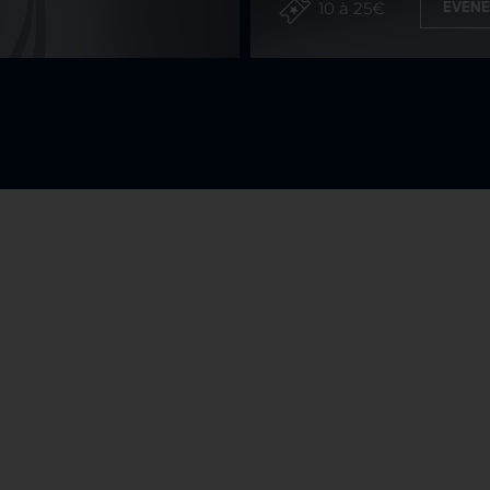
10 à 25€
EVENE